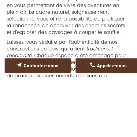
en vous permettant de vivre des aventures en
plein air. Le cadre naturel, soigneusement
sélectionné, vous offre la possibilité de pratiquer
la randonnée, de découvrir des chemins secrets
et d'explorer des paysages à couper le souffle.
Laissez-vous séduire par l'authenticité de nos
constructions en bois, qui allient
tradition et
modernité
. Chaque espace a été aménagé pour
offrir confort et sécurité, que vous soyez en couple,
Contactez-nous
Appelez-nous
en famille ou entre amis. Nos cabanes disposent
de grands espaces ouverts, propices aux
moments de partage et aux activités de plein air.
Les intérieurs lumineux et chaleureux sont décorés
avec soin pour rappeler la simplicité et l'élégance
du sud de la France. Ici, le temps semble s'arrêter,
vous permettant de vous reconnecter avec
l'essentiel.
Nous proposons également des activités
complémentaires pour enrichir votre séjour. Vous