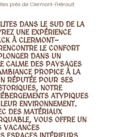
ites près de Clermont-l'Hérault
LITES DANS LE SUD DE LA
REZ UNE EXPÉRIENCE
 KCK À CLERMONT-
 RENCONTRE LE CONFORT
 PLONGER DANS UN
LE CALME DES PAYSAGES
AMBIANCE PROPICE À LA
ON RÉPUTÉE POUR SES
ISTORIQUES, NOTRE
HÉBERGEMENTS ATYPIQUES
 LEUR ENVIRONNEMENT.
EC DES MATÉRIAUX
RQUABLE, VOUS OFFRE UN
ES VACANCES
S ESPACES INTÉRIEURS