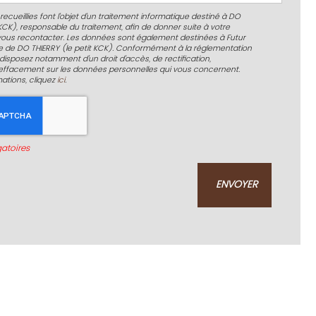
recueillies font l’objet d’un traitement informatique destiné à
DO
 KCK)
, responsable du traitement, afin de donner suite à votre
ous recontacter. Les données sont également destinées à Futur
ire de DO THIERRY (le petit KCK). Conformément à la réglementation
disposez notamment d'un droit d'accès, de rectification,
d'effacement sur les données personnelles qui vous concernent.
mations, cliquez
ici
.
atoires