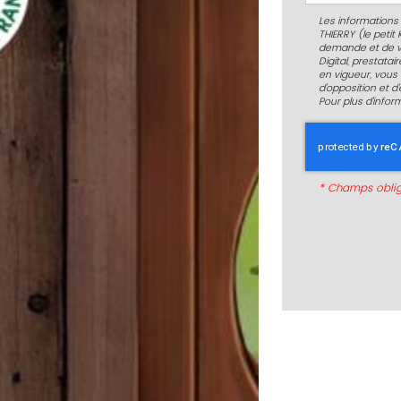
Les informations 
THIERRY (le petit
demande et de v
Digital, prestata
en vigueur, vous 
d'opposition et 
Pour plus d’infor
*
Champs oblig