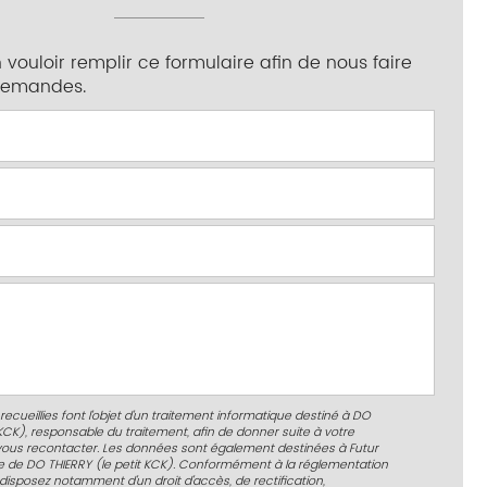
 vouloir remplir ce formulaire afin de nous faire
demandes.
recueillies font l’objet d’un traitement informatique destiné à
DO
 KCK)
, responsable du traitement, afin de donner suite à votre
ous recontacter. Les données sont également destinées à Futur
ire de DO THIERRY (le petit KCK). Conformément à la réglementation
disposez notamment d'un droit d'accès, de rectification,