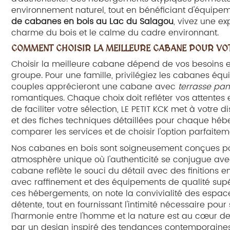
environnement naturel, tout en bénéficiant d'équip
de cabanes en bois au Lac du Salagou
, vivez une e
charme du bois et le calme du cadre environnant.
COMMENT CHOISIR LA MEILLEURE CABANE POUR VO
Choisir la meilleure cabane dépend de vos besoins e
groupe. Pour une famille, privilégiez les cabanes éq
couples apprécieront une cabane avec
terrasse pa
romantiques. Chaque choix doit refléter vos attentes 
de faciliter votre sélection, LE PETIT KCK met à votre 
et des fiches techniques détaillées pour chaque héb
comparer les services et de choisir l'option parfaite
Nos cabanes en bois sont soigneusement conçues pour
atmosphère unique où l'authenticité se conjugue av
cabane reflète le souci du détail avec des finitions e
avec raffinement et des équipements de qualité supé
ces hébergements, on note la convivialité des espace
détente, tout en fournissant l'intimité nécessaire pou
l'harmonie entre l'homme et la nature est au cœur de
par un design inspiré des tendances contemporaines e