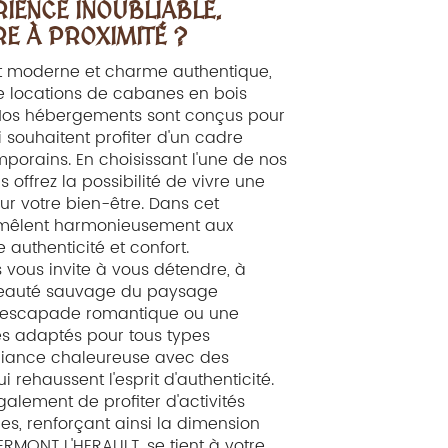
IENCE INOUBLIABLE.
RE À PROXIMITÉ ?
rt moderne et charme authentique,
de locations de cabanes en bois
 Nos hébergements sont conçus pour
souhaitent profiter d'un cadre
porains. En choisissant l'une de nos
ffrez la possibilité de vivre une
r votre bien-être. Dans cet
e mêlent harmonieusement aux
 authenticité et confort.
vous invite à vous détendre, à
a beauté sauvage du paysage
une escapade romantique ou une
s adaptés pour tous types
mbiance chaleureuse avec des
rehaussent l'esprit d'authenticité.
lement de profiter d'activités
es, renforçant ainsi la dimension
ERMONT L'HERAULT, se tient à votre