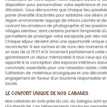
disposition pour personnaliser votre expérience et vo
d'évasion. Vous découvrirez que chaque lieu possède
panel diversifié d'activités pour satisfaire vos désirs 
région environnante regorge de trésors cachés et d
raviront les amateurs de photographie et les passionn
villages alentour, dont certains portent l'empreinte d'
permettent de prolonger votre escapade par des visit
Chaque séjour devient ainsi une opportunité unique 
reconnecter à ses racines et de vivre des moments 
en bois de LE PETIT KCK incarnent parfaitement cette a
garantissant un séjour mémorable à tous ceux qui s'y a
apporté à la conception des espaces intérieurs ass
conviviale, essentielle pour une relaxation totale. L'a
l'utilisation de
matériaux écologiques
et une décoratio
engagement en faveur d'un tourisme responsable et
locale.
LE CONFORT UNIQUE DE NOS CABANES
Nos cabanes en bois près du Lac du Salagou sont 
d'authenticité. Ces hébergements atypiques permett