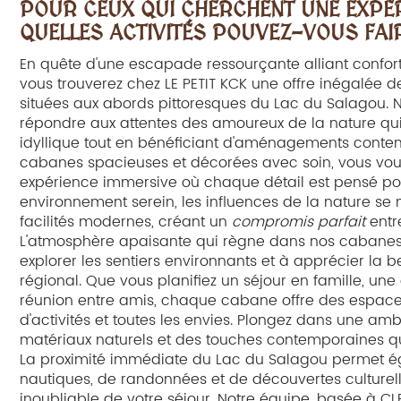
POUR CEUX QUI CHERCHENT UNE EXPÉR
QUELLES ACTIVITÉS POUVEZ-VOUS FAI
En quête d'une escapade ressourçante alliant confo
vous trouverez chez LE PETIT KCK une offre inégalée 
situées aux abords pittoresques du Lac du Salagou.
répondre aux attentes des amoureux de la nature qui 
idyllique tout en bénéficiant d'aménagements contem
cabanes spacieuses et décorées avec soin, vous vous o
expérience immersive où chaque détail est pensé pou
environnement serein, les influences de la nature s
facilités modernes, créant un
compromis parfait
entre
L'atmosphère apaisante qui règne dans nos cabanes 
explorer les sentiers environnants et à apprécier l
régional. Que vous planifiez un séjour en famille, 
réunion entre amis, chaque cabane offre des espace
d'activités et toutes les envies. Plongez dans une a
matériaux naturels et des touches contemporaines qui 
La proximité immédiate du Lac du Salagou permet éga
nautiques, de randonnées et de découvertes culturell
inoubliable de votre séjour. Notre équipe, basée à CL