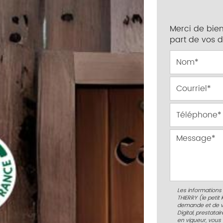
Merci de bien
part de vos 
Les informations 
THIERRY (le petit
demande et de v
Digital, prestata
en vigueur, vous 