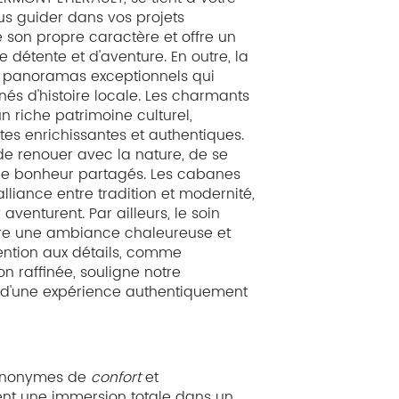
us guider dans vos projets
 son propre caractère et offre un
de détente et d'aventure. En outre, la
e panoramas exceptionnels qui
és d'histoire locale. Les charmants
un riche patrimoine culturel,
es enrichissantes et authentiques.
de renouer avec la nature, de se
de bonheur partagés. Les cabanes
lliance entre tradition et modernité,
venturent. Par ailleurs, le soin
ure une ambiance chaleureuse et
ttention aux détails, comme
n raffinée, souligne notre
 d'une expérience authentiquement
synonymes de
confort
et
ent une immersion totale dans un